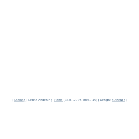
|
Sitemap
| Letzte Änderung:
Home
(28.07.2026, 08:49:40) | Design:
authent-it
|