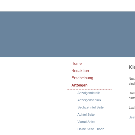
Home
Kl
Redaktion
Erscheinung
Nutz
sind
Anzeigen
Anzeigendetails
Dam
einf
Anzeigenschluß
Sechzehntel Seite
Lade
Achtel Seite
Best
Viertel Seite
Halbe Seite - hoch